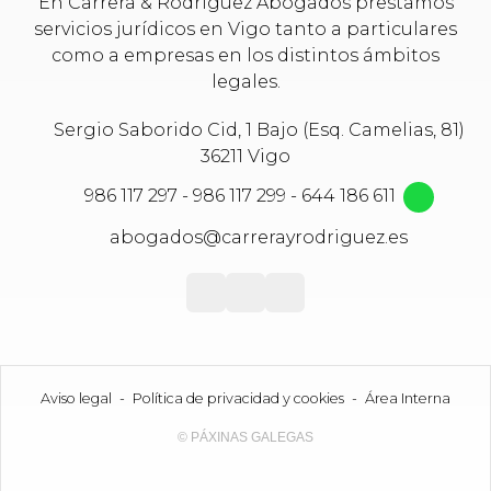
En Carrera & Rodríguez Abogados prestamos
servicios jurídicos en Vigo tanto a particulares
como a empresas en los distintos ámbitos
legales.
Sergio Saborido Cid, 1 Bajo (Esq. Camelias, 81)
36211 Vigo
986 117 297
-
986 117 299
-
644 186 611
abogados@carrerayrodriguez.es
Aviso legal
-
Política de privacidad y cookies
-
Área Interna
© PÁXINAS GALEGAS