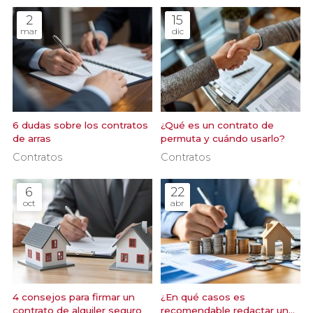
2
15
mar
dic
6 dudas sobre los contratos
¿Qué es un contrato de
de arras
permuta y cuándo usarlo?
Contratos
Contratos
6
22
oct
abr
4 consejos para firmar un
¿En qué casos es
contrato de alquiler seguro
recomendable redactar un