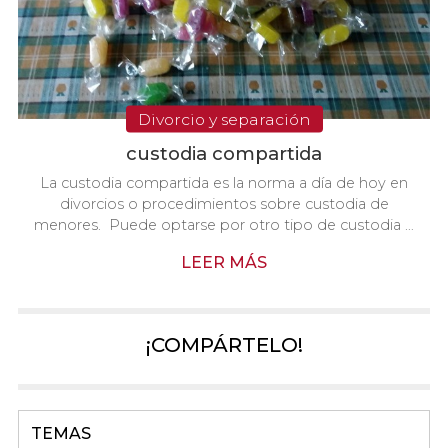
Divorcio y separación
custodia compartida
La custodia compartida es la norma a día de hoy en
divorcios o procedimientos sobre custodia de
menores. Puede optarse por otro tipo de custodia si
hay acuerdo de ambos progenitores y se recoge en
LEER MÁS
el convenio regulador. Sin acuerdo de ambos, tiene
que haber una causa muy poderosa para que un juez
opte por dar la custodia a uno de los progenitores y
visitas al otro (o tan poderosa, que le prive incluso de
¡COMPÁRTELO!
las visitas). ¿Qué motivos pueden impedir una
custodia compartida? Alcoholismo, adiccione...
TEMAS