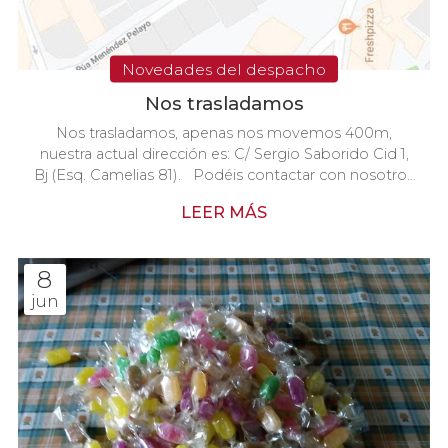
Novedades del despacho
Nos trasladamos
Nos trasladamos, apenas nos movemos 400m,
nuestra actual dirección es: C/ Sergio Saborido Cid 1,
Bj (Esq. Camelias 81). Podéis contactar con nosotros
en los tlfs de siempre: 986 117 297 // 986 117 299
LEER MÁS
8
jun