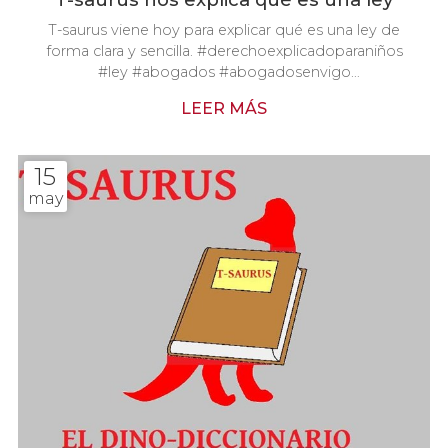
T-saurus viene hoy para explicar qué es una ley de
forma clara y sencilla. #derechoexplicadoparaniños
#ley #abogados #abogadosenvigo
#carrerayrodriguezabogados
LEER MÁS
15
may