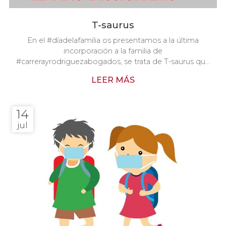
T-saurus
En el #díadelafamilia os presentamos a la última
incorporación a la familia de
#carrerayrodriguezabogados, se trata de T-saurus que
se incorpora a nuestro canal de YouTube para explicar
LEER MÁS
palabras jurídicas a los más peques. #abogados
#abogadosenvigo
14
jul