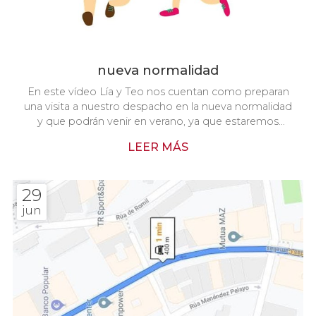
nueva normalidad
En este vídeo Lía y Teo nos cuentan como preparan
una visita a nuestro despacho en la nueva normalidad
y que podrán venir en verano, ya que estaremos
abiertos con todas las medidas necesarias para poder
LEER MÁS
venir a nuestro despacho con tranquilidad.
29
jun