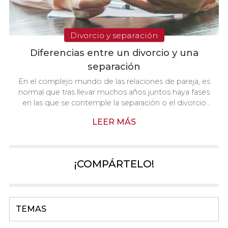
Divorcio y separación
Diferencias entre un divorcio y una
separación
En el complejo mundo de las relaciones de pareja, es
normal que tras llevar muchos años juntos haya fases
en las que se contemple la separación o el divorcio
como una opción necesaria. No obstante, es
LEER MÁS
fundamental comprender que los dos términos
anteriormente citados no son sinónimos, a pesar de
que se usan por igual en muchas ocasiones. Y es que
aunque ambos implican la ruptura de la convivencia,
¡COMPÁRTELO!
existen distinciones importantes entre ellos. En este
nuevo artículo que hemos preparado desde Carr...
TEMAS