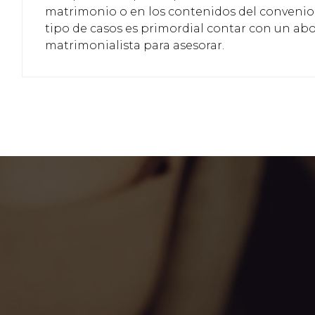
matrimonio o en los contenidos del convenio 
tipo de casos es primordial contar con un a
matrimonialista para asesorar.