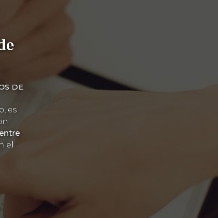
de
OS DE
o, es
on
entre
n el