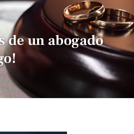
s de un abogado
go!