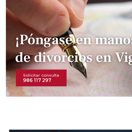
¡Póngase en mano
de divorcios en Vi
Solicitar consulta
986 117 297