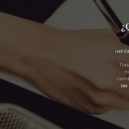
¿
INFÓ
Tras
n
camb
las