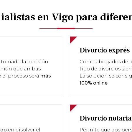
listas en Vigo para diferent
Divorcio exprés
 tomado la decisión
Como abogados de di
 común que ambas
tipo de divorcios si
 el proceso será
más
La solución se consi
100% online
.
Divorcio notaria
rdo
en disolver el
Permite que dos per