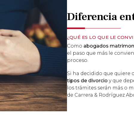
Diferencia en
¿QUÉ ES LO QUE LE CONV
Como
abogados
matrimoni
el paso que más le convien
proceso.
Si ha decidido que quiere 
tipos de divorcio
y que depe
los trámites serán más o 
de Carrera & Rodríguez Ab