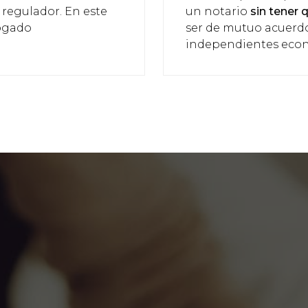
regulador. En este
un notario
sin tener 
bogado
ser de mutuo acuerdo
independientes eco