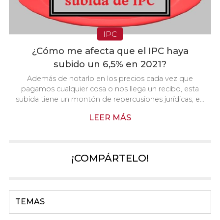
IPC
¿Cómo me afecta que el IPC haya
subido un 6,5% en 2021?
Además de notarlo en los precios cada vez que
pagamos cualquier cosa o nos llega un recibo, esta
subida tiene un montón de repercusiones jurídicas, en
este artículo os vamos a hablar de las que más
LEER MÁS
afectan a la mayoría de las personas. Una de las más
destacadas son los alquileres. La mayoría de los
contratos prevén una actualización anual de la renta,
que se vincula a las variaciones del IPC. ¿Supone esto
¡COMPÁRTELO!
que ahora en enero, va a subir el alquiler un 6,5%? Esto
solo va a ocurrir si nuestro cont...
TEMAS