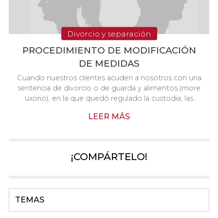
Divorcio y separación
PROCEDIMIENTO DE MODIFICACIÓN
DE MEDIDAS
Cuando nuestros clientes acuden a nosotros con una
sentencia de divorcio o de guarda y alimentos (more
uxorio), en la que quedó regulado la custodia, las
visitas, la pensión de alimentos y el uso de la vivienda
LEER MÁS
familiar, y nos preguntan si pueden cambiarlos, la
respuesta no siempre es la misma. ¿Qué queremos
decir con ello? Pues que va a depender ,en cada caso,
de lo que se quiera cambiar y el motivo de dicho
¡COMPÁRTELO!
cambio. Lo primero que hay que constatar es que se
ha producido un cambio de circunst...
TEMAS